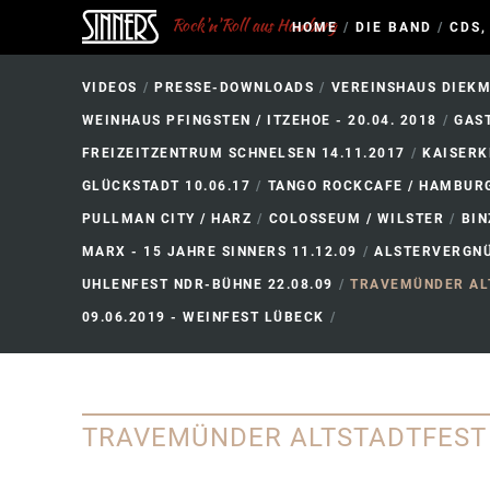
Rock'n'Roll aus Hamburg
HOME
/
DIE BAND
/
CDS,
VIDEOS
/
PRESSE-DOWNLOADS
/
VEREINSHAUS DIEKMO
WEINHAUS PFINGSTEN / ITZEHOE - 20.04. 2018
/
GAS
FREIZEITZENTRUM SCHNELSEN 14.11.2017
/
KAISERK
GLÜCKSTADT 10.06.17
/
TANGO ROCKCAFE / HAMBUR
PULLMAN CITY / HARZ
/
COLOSSEUM / WILSTER
/
BIN
MARX - 15 JAHRE SINNERS 11.12.09
/
ALSTERVERGNÜ
UHLENFEST NDR-BÜHNE 22.08.09
/
TRAVEMÜNDER ALT
09.06.2019 - WEINFEST LÜBECK
/
TRAVEMÜNDER ALTSTADTFEST 