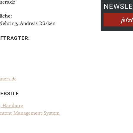
ners.de
NEWSLE
iche:
 Nehring, Andreas Rüsken
FTRAGTER:
ners.de
EBSITE
, Hamburg
ntent Management System