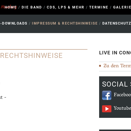
s Hamburg
HOME
/
DIE BAND
/
CDS, LPS & MEHR
/
TERMINE
/
GALERI
E-DOWNLOADS
/
IMPRESSUM & RECHTSHINWEISE
/
DATENSCHUT
LIVE IN CO
 RECHTSHINWEISE
Zu den Ter
:
SOCIAL
Faceboo
t -
Youtub