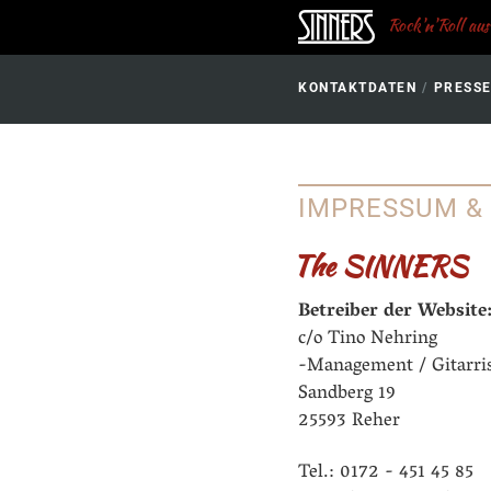
Rock'n'Roll au
KONTAKTDATEN
/
PRESS
IMPRESSUM &
The SINNERS
Betreiber der Website
c/o Tino Nehring
-Management / Gitarris
Sandberg 19
25593 Reher
Tel.: 0172 - 451 45 85