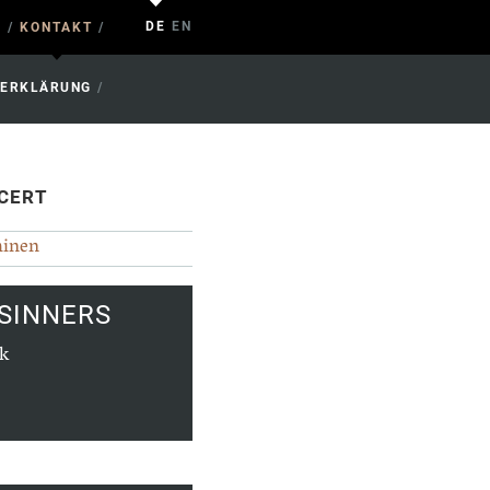
DE
EN
E
/
KONTAKT
/
ZERKLÄRUNG
/
NCERT
minen
 SINNERS
k
e